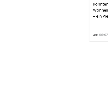
konnten
Wohnein
– ein Vi
am
06/02