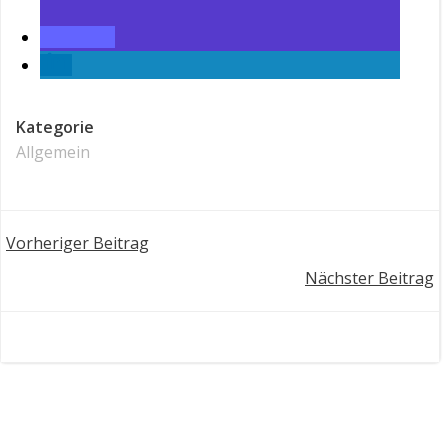
Kategorie
Allgemein
Post
Vorheriger Beitrag
Post
Nächster Beitrag
navigation
navigation