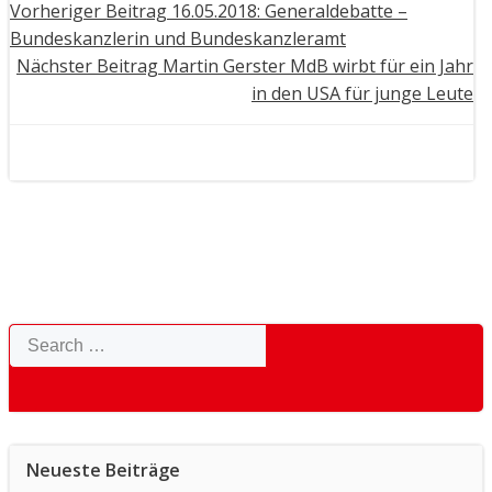
Post
Vorheriger Beitrag
16.05.2018: Generaldebatte –
Bundeskanzlerin und Bundeskanzleramt
navigation
Post
Nächster Beitrag
Martin Gerster MdB wirbt für ein Jahr
in den USA für junge Leute
navigation
Search
for:
Neueste Beiträge