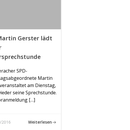
artin Gerster lädt
r
rsprechstunde
eracher SPD-
agsabgeordnete Martin
veranstaltet am Dienstag,
wieder seine Sprechstunde.
ranmeldung […]
Weiterlesen
/2016