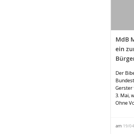
MdB M
ein zu
Bürge
Der Bib
Bundest
Gerster 
3. Mai, 
Ohne Vo
am
19/04