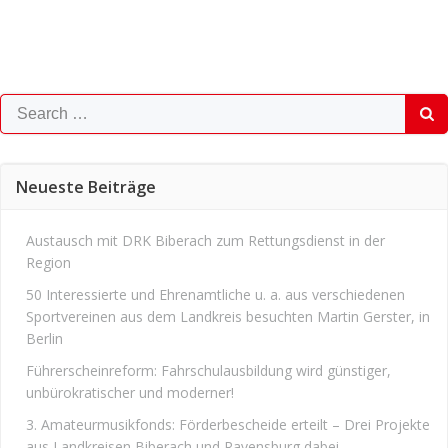
Search
for:
Neueste Beiträge
Austausch mit DRK Biberach zum Rettungsdienst in der
Region
50 Interessierte und Ehrenamtliche u. a. aus verschiedenen
Sportvereinen aus dem Landkreis besuchten Martin Gerster, in
Berlin
Führerscheinreform: Fahrschulausbildung wird günstiger,
unbürokratischer und moderner!
3. Amateurmusikfonds: Förderbescheide erteilt – Drei Projekte
aus Landkreisen Biberach und Ravensburg dabei