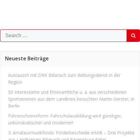
Search
for:
Neueste Beiträge
Austausch mit DRK Biberach zum Rettungsdienst in der
Region
50 Interessierte und Ehrenamtliche u. a. aus verschiedenen
Sportvereinen aus dem Landkreis besuchten Martin Gerster, in
Berlin
Führerscheinreform: Fahrschulausbildung wird günstiger,
unbürokratischer und moderner!
3. Amateurmusikfonds: Förderbescheide erteilt – Drei Projekte
aus Landkreisen Biberach und Ravensburg dabei