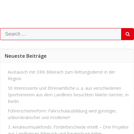
Search
for:
Neueste Beiträge
Austausch mit DRK Biberach zum Rettungsdienst in der
Region
50 Interessierte und Ehrenamtliche u. a. aus verschiedenen
Sportvereinen aus dem Landkreis besuchten Martin Gerster, in
Berlin
Führerscheinreform: Fahrschulausbildung wird günstiger,
unbürokratischer und moderner!
3. Amateurmusikfonds: Förderbescheide erteilt – Drei Projekte
aus Landkreisen Biberach und Ravensburg dabei