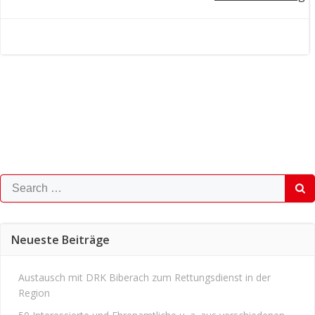
Post
navigation
navigation
Search
for:
Neueste Beiträge
Austausch mit DRK Biberach zum Rettungsdienst in der
Region