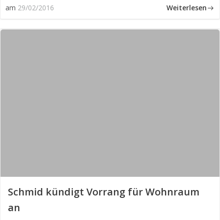
Weiterlesen
am
29/02/2016
Schmid kün­digt Vor­rang für Wohn­raum
an