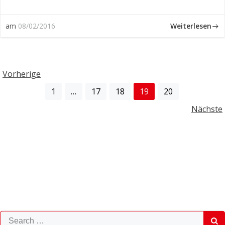
Weiterlesen
am
08/02/2016
Posts
Vorherige
Posts
Page
Page
Page
Page
Page
1
…
17
18
19
20
navigation
Posts
Nächste
navigation
navigation
Search