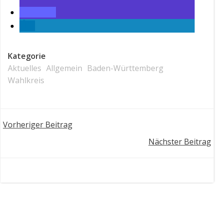
Kategorie
Aktuelles
Allgemein
Baden-Württemberg
Wahlkreis
Post
Vorheriger Beitrag
Post
Nächster Beitrag
navigation
navigation