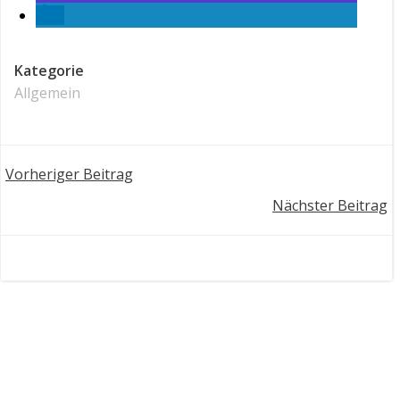
Kategorie
Allgemein
Post
Vorheriger Beitrag
Post
Nächster Beitrag
navigation
navigation