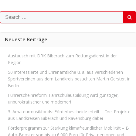
Search
for:
Neueste Beiträge
Austausch mit DRK Biberach zum Rettungsdienst in der
Region
50 Interessierte und Ehrenamtliche u. a. aus verschiedenen
Sportvereinen aus dem Landkreis besuchten Martin Gerster, in
Berlin
Führerscheinreform: Fahrschulausbildung wird günstiger,
unbürokratischer und moderner!
3. Amateurmusikfonds: Förderbescheide erteilt – Drei Projekte
aus Landkreisen Biberach und Ravensburg dabei
Förderprogramm zur Stärkung klimafreundlicher Mobilität – E-
Auto-Booster von bis zu 6.000 Euro für Privatpersonen und