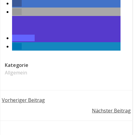
Kategorie
Allgemein
Post
Vorheriger Beitrag
Post
Nächster Beitrag
navigation
navigation