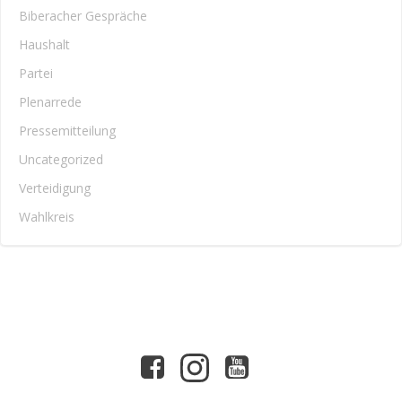
Biberacher Gespräche
Haushalt
Partei
Plenarrede
Pressemitteilung
Uncategorized
Verteidigung
Wahlkreis