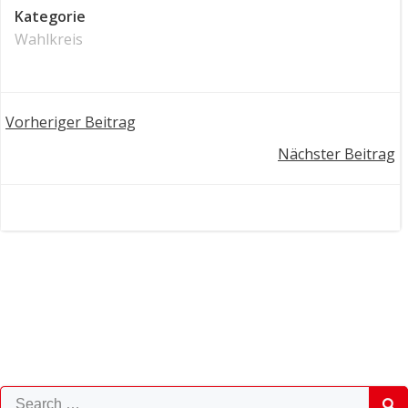
Kategorie
Wahlkreis
Post
Vorheriger Beitrag
Post
Nächster Beitrag
navigation
navigation
Search