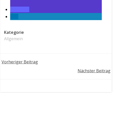
Kategorie
Allgemein
Post
Vorheriger Beitrag
Post
Nächster Beitrag
navigation
navigation