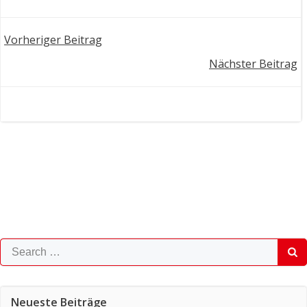
Post
Vorheriger Beitrag
Post
Nächster Beitrag
navigation
navigation
Search
for:
Neueste Beiträge