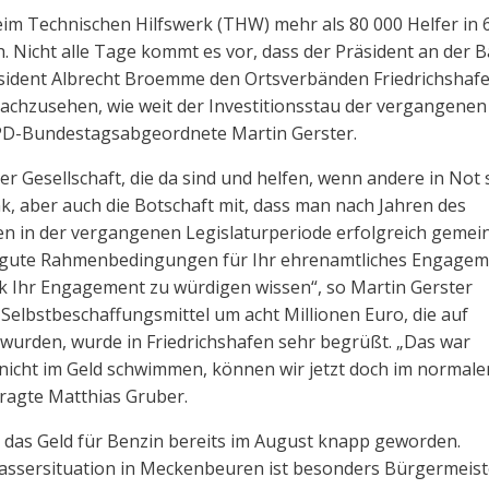
im Technischen Hilfswerk (THW) mehr als 80 000 Helfer in 
 Nicht alle Tage kommt es vor, dass der Präsident an der B
äsident Albrecht Broemme den Ortsverbänden Friedrichshaf
achzusehen, wie weit der Investitionsstau der vergangenen
SPD-Bundestagsabgeordnete Martin Gerster.
er Gesellschaft, die da sind und helfen, wenn andere in Not 
nk, aber auch die Botschaft mit, dass man nach Jahren des
ten in der vergangenen Legislaturperiode erfolgreich geme
Sie gute Rahmenbedingungen für Ihr ehrenamtliches Engage
tik Ihr Engagement zu würdigen wissen“, so Martin Gerster
Selbstbeschaffungsmittel um acht Millionen Euro, die auf
wurden, wurde in Friedrichshafen sehr begrüßt. „Das war
nicht im Geld schwimmen, können wir jetzt doch im normale
ragte Matthias Gruber.
 das Geld für Benzin bereits im August knapp geworden.
ssersituation in Meckenbeuren ist besonders Bürgermeist