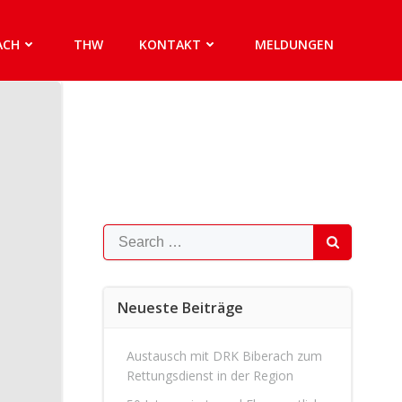
ACH
THW
KONTAKT
MELDUNGEN
Search
for:
Neueste Beiträge
Austausch mit DRK Biberach zum
Rettungsdienst in der Region