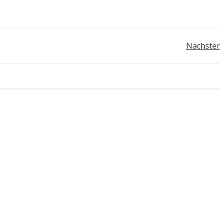
Post
Nächster
navigation