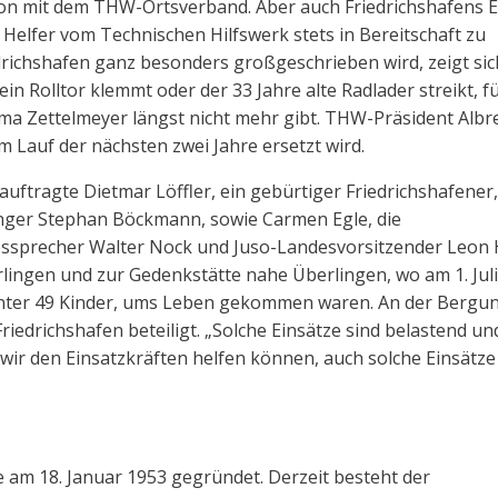
on mit dem THW-Ortsverband. Aber auch Friedrichshafens E
 Helfer vom Technischen Hilfswerk stets in Bereitschaft zu
richshafen ganz besonders großgeschrieben wird, zeigt sic
n Rolltor klemmt oder der 33 Jahre alte Radlader streikt, f
Firma Zettelmeyer längst nicht mehr gibt. THW-Präsident Albr
m Lauf der nächsten zwei Jahre ersetzt wird.
tragte Dietmar Löffler, ein gebürtiger Friedrichshafener,
änger Stephan Böckmann, sowie Carmen Egle, die
ndessprecher Walter Nock und Juso-Landesvorsitzender Leon
lingen und zur Gedenkstätte nahe Überlingen, wo am 1. Juli
unter 49 Kinder, ums Leben gekommen waren. An der Bergu
iedrichshafen beteiligt. „Solche Einsätze sind belastend un
 wir den Einsatzkräften helfen können, auch solche Einsätze
 am 18. Januar 1953 gegründet. Derzeit besteht der