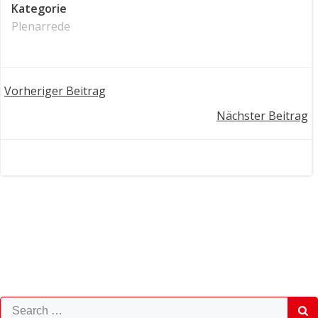
Kategorie
Plenarrede
Post
Vorheriger Beitrag
Post
Nächster Beitrag
navigation
navigation
Search