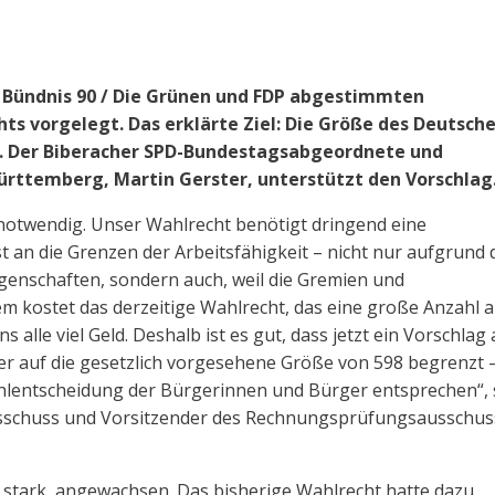
, Bündnis 90 / Die Grünen und FDP abgestimmten
s vorgelegt. Das erklärte Ziel: Die Größe des Deutsch
. Der Biberacher SPD-Bundestagsabgeordnete und
rttemberg, Martin Gerster, unterstützt den Vorschlag
 notwendig. Unser Wahlrecht benötigt dringend eine
 an die Grenzen der Arbeitsfähigkeit – nicht nur aufgrund 
egenschaften, sondern auch, weil die Gremien und
kostet das derzeitige Wahlrecht, das eine große Anzahl 
lle viel Geld. Deshalb ist es gut, dass jetzt ein Vorschlag 
eder auf die gesetzlich vorgesehene Größe von 598 begrenzt 
ahlentscheidung der Bürgerinnen und Bürger entsprechen“,
ausschuss und Vorsitzender des Rechnungsprüfungsausschus
 stark angewachsen. Das bisherige Wahlrecht hatte dazu