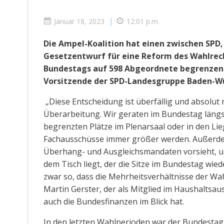
|
Januar 18, 2023
12:01 p.m.
Die Ampel-Koalition hat einen zwischen SPD
Gesetzentwurf für eine Reform des Wahlrecht
Bundestags auf 598 Abgeordnete begrenzen
Vorsitzende der SPD-Landesgruppe Baden-Wü
„Diese Entscheidung ist überfällig und absolut
Überarbeitung. Wir geraten im Bundestag längst
begrenzten Plätze im Plenarsaal oder in den Li
Fachausschüsse immer größer werden. Außerdem 
Überhang- und Ausgleichsmandaten vorsieht, uns a
dem Tisch liegt, der die Sitze im Bundestag wi
zwar so, dass die Mehrheitsverhältnisse der W
Martin Gerster, der als Mitglied im Haushalts
auch die Bundesfinanzen im Blick hat.
In den letzten Wahlperioden war der Bundestag