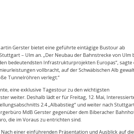
tin Gerster bietet eine geführte eintägige Bustour ab
 Stuttgart – Ulm an. „Der Neubau der Bahnstrecke von Ulm 
zu den bedeutendsten Infrastrukturprojekten Europas“, sagte
ieurleistungen vollbracht, auf der Schwäbischen Alb gewal
ße Tunnelröhren verlegt.“
nte, eine exklusive Tagestour zu den wichtigsten
ter weiter. Deshalb lädt er für Freitag, 12. Mai, Interessiert
ellungsabschnitts 2.4 „Albabstieg“ und weiter nach Stuttgar
ürgerbüro MdB Gerster gegenüber dem Biberacher Bahnhof
ro, die im Voraus zu entrichten sind.
m. Nach einer einführenden Präsentation und Ausblick auf die