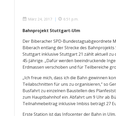
|
März 24, 2017
6:51 p.m.
Bahnprojekt Stuttgart-Ulm
Der Biberacher SPD-Bundestagsabgeordnete Mar
Biberach entlang der Strecke des Bahnprojekts
Stuttgart inklusive Stuttgart 21 zählt aktuell 
45-Jährige. „Dafür werden beeindruckende Ingen
Erdmassen verschoben und für Teilbereiche gro
„Ich freue mich, dass ich die Bahn gewinnen kon
Teilabschnitten für uns zu organisieren,“ so Gers
Busfahrt zu einzelnen Baustellen des Planfestst
zum Hauptbahnhof ein. Abfahrt um 9 Uhr ab B
Teilnahmebeitrag inklusive Imbiss beträgt 27 Eu
Erste Station ist das Infocenter der Bahn in Ul