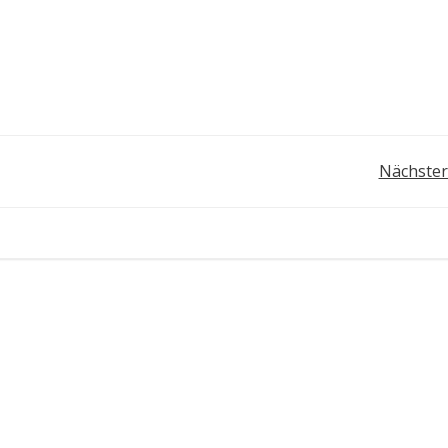
Post
Nächster
navigation