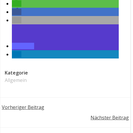
Kategorie
Allgemein
Post
Vorheriger Beitrag
Post
Nächster Beitrag
navigation